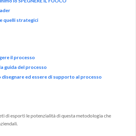
l minimo lo SPEGNERE IL FUOCO
eader
e quelli strategici
gere il processo
la guida del processo
no disegnare ed essere di supporto al processo
ti di esporti le potenzialità di questa metodologia che
ziendali.