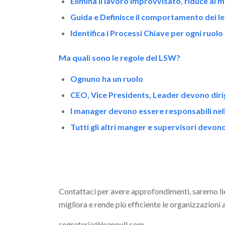
Elimina il lavoro improvvisato, riduce a
Guida e
Definisce il comportamento dei l
Identifica i Processi Chiave per ogni ruolo 
Ma quali sono le regole del LSW?
Ognuno ha un ruolo
CEO, Vice Presidents, Leader devono diri
I manager devono essere responsabili nel
Tutti gli altri manger e supervisori devo
Contattaci per avere approfondimenti, saremo lie
migliora e rende più efficiente le organizzazioni a
segreteria@leanpull.com