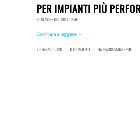
PER IMPIANTI PIÙ PERFO
RIDUZIONE DEI COSTI
,
SMED
Continua a leggere
7 GENNAIO 2026
0 COMMENTI
DA
LEA39DMAN69PULL
/
/