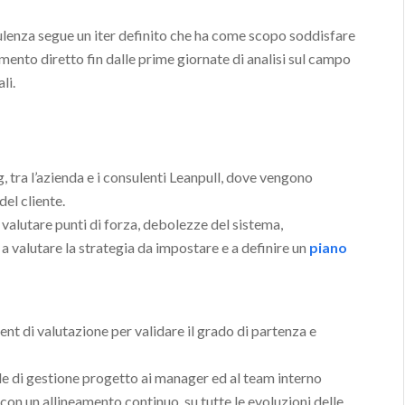
sulenza segue un iter definito che ha come scopo soddisfare
imento diretto fin dalle prime giornate di analisi sul campo
li.
g, tra l’azienda e i consulenti Leanpull, dove vengono
el cliente.
r valutare punti di forza, debolezze del sistema,
 a valutare la strategia da impostare e a definire un
piano
ent di valutazione per validare il grado di partenza e
ile di gestione progetto ai manager ed al team interno
 con un allineamento continuo, su tutte le evoluzioni delle