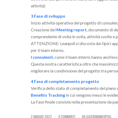
attività)
3 Fase di sviluppo
Inizio attività operativa del progetto di consulen
Creazione del
Meeting report
, documento di det
comprendente di volta in volta, attività svolte e p
ATTENZIONE: Leanpull si discosta dai tipici appr
per il team interno.
I consulenti
, come il team interni, hanno anch’ess
Questa nostra caratteristica oltre che massimizzar
migliorare la condivisione del progetto tra perso
4 Fase di completamento progetto
Verifica dello stato di completamento del piano 
Benefits Tracking
in cui vengono messi in eviden
La Fase finale consiste nella presentazione da p
2 MAGGIO 2022
0 COMMENTI
DA
LEA39DMAN69PULL
/
/