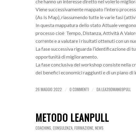
che hanno un interesse diretto nel volerlo miglior
Viene successivamente mappato l’intero processo 
(As Is Map), riassumendo tutte le varie fasi (attiv
In questa mappatura dello stato Attuale vengono 
processo cioè Tempo, Distanza, Attività A Valore
corrente e a valutare i risultati ottenuti con un
La fase successiva riguarda l’identificazione di t
opportunità di miglioramento.
La fase conclusiva del workshop consiste nella 
dei benefici economici raggiunti e di un piano 
26 MAGGIO 2022
0 COMMENTI
DA
LEA39DMAN69PULL
/
/
METODO LEANPULL
COACHING
,
CONSULENZA
,
FORMAZIONE
,
NEWS