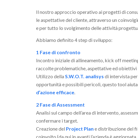
Il nostro approccio operativo ai progetti di con
le aspettative del cliente, attraverso un coinvolg
e per tutto lo svolgimento delle attività progettua
Abbiamo definito 4 step di sviluppo:
1 Fase di confronto
Incontro iniziale di allineamento, kick off meetin
raccolte problematiche, aspettative ed obiettivi d
Utilizzo della
S.W.O.T. analisys
di intervista pe
opportunità e possibili pericoli, questo tool aiuta
d’azione efficace
.
2 Fase di Assessment
Analisi sul campo dell’area di intervento, assessm
confermare i target.
Creazione del
Project Plan
e distribuzione del f
coinvolto (da qui in avanti l’azienda è aggiornata,