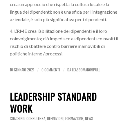
crea un approccio che rispetta la cultura locale e la
lingua dei dipendenti; non è una sfida per l’integrazione
aziendale, è solo più significativa per i dipendenti.
4. L’RME crea l’abilitazione dei dipendenti e il loro
coinvolgimento; ciò impedisce ai dipendenti coinvolti il
rischio di sbattere contro barriere inamovibili di
politiche interne / processi.
10 GENNAIO 2021
0 COMMENTI
DA
LEA39DMAN69PULL
/
/
LEADERSHIP STANDARD
WORK
COACHING
,
CONSULENZA
,
DEFINIZIONI
,
FORMAZIONE
,
NEWS