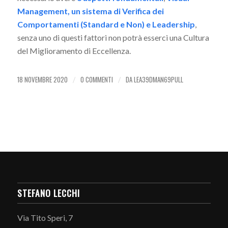
Management, un sistema di Verifica dei
Comportamenti (Standard e Non) e Leadership
,
senza uno di questi fattori non potrà esserci una Cultura
del Miglioramento di Eccellenza.
18 NOVEMBRE 2020
0 COMMENTI
DA
LEA39DMAN69PULL
/
/
STEFANO LECCHI
Via Tito Speri, 7