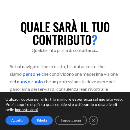
QUALE SARÀ IL TUO
CONTRIBUTO
?
Qualche info prima di contattarci…
Se hai navigato il nostro sito, ti sarai accorto che
siamo
persone
che condividono una medesima visione
del
nuovo ruolo
che un professionista deve avere nel
panorama dei servizi di consulenza lean rivolti alle
organizzazioni.
Utilizzo i cookie per offrirti la migliore esperienza sul mio sito web.
Puoi scoprire di più su quali cookie sto utilizzando o disattivarli
Conosciamo sempre volentieri persone che hanno
nelle
impostazioni
.
intrapreso, o vogliono intraprendere, un percorso
Close GDPR Cookie
Accetta
Rifiuta
Impostazioni
di
crescita professionale
simile o complementare al