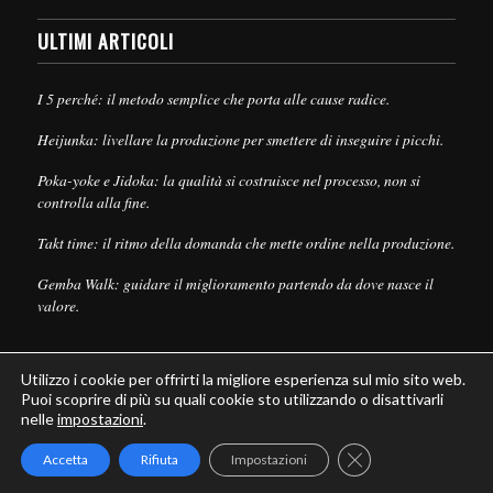
ULTIMI ARTICOLI
I 5 perché: il metodo semplice che porta alle cause radice.
Heijunka: livellare la produzione per smettere di inseguire i picchi.
Poka-yoke e Jidoka: la qualità si costruisce nel processo, non si
controlla alla fine.
Takt time: il ritmo della domanda che mette ordine nella produzione.
Gemba Walk: guidare il miglioramento partendo da dove nasce il
valore.
Utilizzo i cookie per offrirti la migliore esperienza sul mio sito web.
Puoi scoprire di più su quali cookie sto utilizzando o disattivarli
nelle
impostazioni
.
© Copyright - Leanpull - Inbound Marketing by
Maria Cristina Pizzato
Close GDPR Cookie
Accetta
Rifiuta
Impostazioni