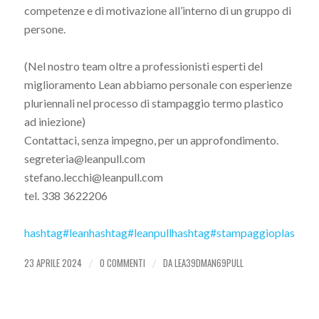
competenze e di motivazione all’interno di un gruppo di
persone.
(Nel nostro team oltre a professionisti esperti del
miglioramento Lean abbiamo personale con esperienze
pluriennali nel processo di stampaggio termo plastico
ad iniezione)
Contattaci, senza impegno, per un approfondimento.
segreteria@leanpull.com
stefano.lecchi@leanpull.com
tel. 338 3622206
hashtag
#
lean
hashtag
#
leanpull
hashtag
#
stampaggioplastico
23 APRILE 2024
0 COMMENTI
DA
LEA39DMAN69PULL
/
/