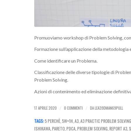
Promuoviamo workshop di Problem Solving, con
Formazione sull’applicazione della metodologia e 
Come identificare un Problema.
Classificazione delle diverse tipologie di Problem
Problem Solving.
Azioni di contenimento ed eliminazione definitiv
17 APRILE 2020
0 COMMENTI
DA
LEA39DMAN69PULL
/
/
TAGS:
5 PERCHÈ
,
5W+1H
,
A3
,
A3 PRACTIC PROBLEM SOLVIN
ISHIKAWA
,
PARETO
,
PDCA
,
PROBLEM SOLVING
,
REPORT A3
,