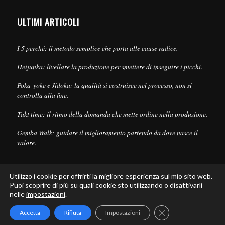
ULTIMI ARTICOLI
I 5 perché: il metodo semplice che porta alle cause radice.
Heijunka: livellare la produzione per smettere di inseguire i picchi.
Poka-yoke e Jidoka: la qualità si costruisce nel processo, non si
controlla alla fine.
Takt time: il ritmo della domanda che mette ordine nella produzione.
Gemba Walk: guidare il miglioramento partendo da dove nasce il
valore.
Utilizzo i cookie per offrirti la migliore esperienza sul mio sito web.
Puoi scoprire di più su quali cookie sto utilizzando o disattivarli
nelle
impostazioni
.
© Copyright - Leanpull - Inbound Marketing by
Maria Cristina Pizzato
Close GDPR Cookie
Accetta
Rifiuta
Impostazioni