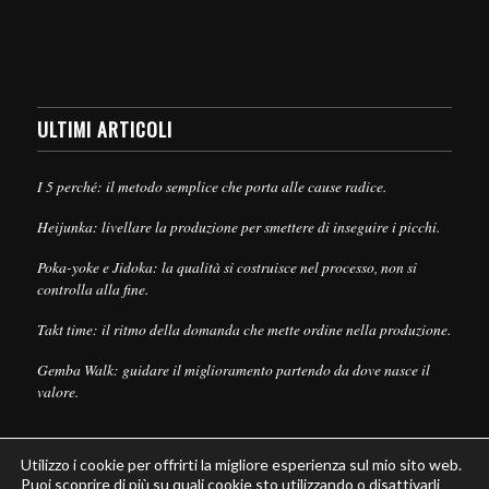
ULTIMI ARTICOLI
I 5 perché: il metodo semplice che porta alle cause radice.
Heijunka: livellare la produzione per smettere di inseguire i picchi.
Poka-yoke e Jidoka: la qualità si costruisce nel processo, non si
controlla alla fine.
Takt time: il ritmo della domanda che mette ordine nella produzione.
Gemba Walk: guidare il miglioramento partendo da dove nasce il
valore.
Utilizzo i cookie per offrirti la migliore esperienza sul mio sito web.
Puoi scoprire di più su quali cookie sto utilizzando o disattivarli