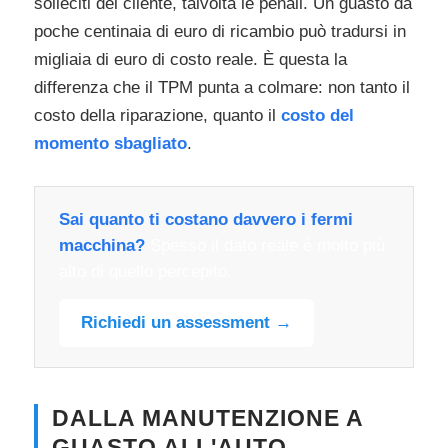
solleciti del cliente, talvolta le penali. Un guasto da
poche centinaia di euro di ricambio può tradursi in
migliaia di euro di costo reale. È questa la
differenza che il TPM punta a colmare: non tanto il
costo della riparazione, quanto il
costo del
momento sbagliato
.
Sai quanto ti costano davvero i fermi
macchina?
Spesso il dato reale è molto più
alto di quello percepito.
Richiedi un assessment →
DALLA MANUTENZIONE A
GUASTO ALL'AUTO