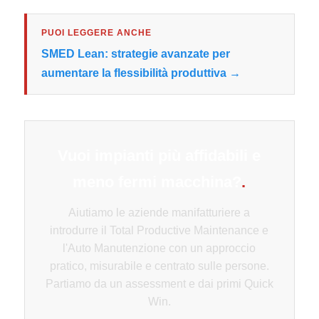
PUOI LEGGERE ANCHE
SMED Lean: strategie avanzate per
aumentare la flessibilità produttiva →
Vuoi impianti più affidabili e
meno fermi macchina?
.
Aiutiamo le aziende manifatturiere a
introdurre il Total Productive Maintenance e
l'Auto Manutenzione con un approccio
pratico, misurabile e centrato sulle persone.
Partiamo da un assessment e dai primi Quick
Win.