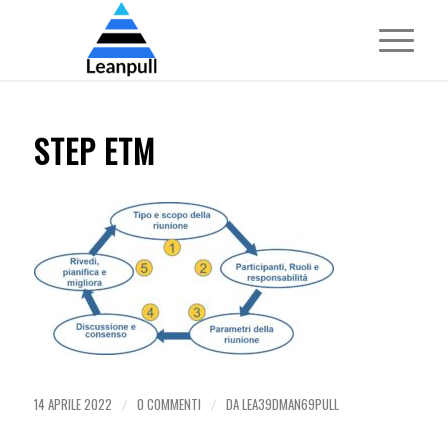
STEP ETM
14 APRILE 2022
0 COMMENTI
DA
LEA39DMAN69PULL
/
/