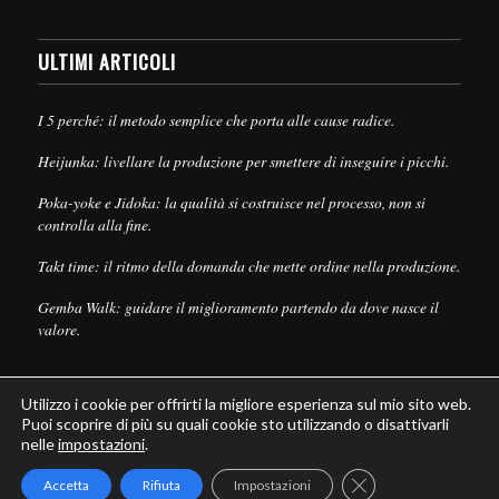
ULTIMI ARTICOLI
I 5 perché: il metodo semplice che porta alle cause radice.
Heijunka: livellare la produzione per smettere di inseguire i picchi.
Poka-yoke e Jidoka: la qualità si costruisce nel processo, non si
controlla alla fine.
Takt time: il ritmo della domanda che mette ordine nella produzione.
Gemba Walk: guidare il miglioramento partendo da dove nasce il
valore.
Utilizzo i cookie per offrirti la migliore esperienza sul mio sito web.
Puoi scoprire di più su quali cookie sto utilizzando o disattivarli
nelle
impostazioni
.
© Copyright - Leanpull - Inbound Marketing by
Maria Cristina Pizzato
Close GDPR Cookie
Accetta
Rifiuta
Impostazioni