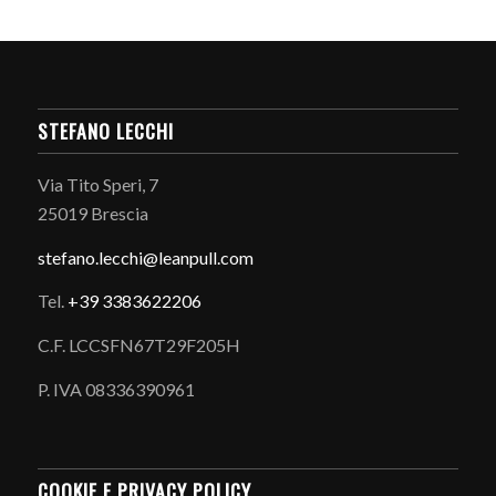
STEFANO LECCHI
Via Tito Speri, 7
25019 Brescia
stefano.
lecchi@leanpull.com
Tel.
+39 3383622206
C.F. LCCSFN67T29F205H
P. IVA 08336390961
COOKIE E PRIVACY POLICY