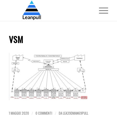
VSM
1 MAGGIO 2020
0 COMMENTI
DA
LEA39DMAN69PULL
/
/