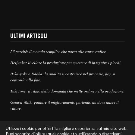
ULTIMI ARTICOLI
I 5 perché: il metodo semplice che porta alle cause radice.
Heijunka: livellare la produzione per smettere di inseguire i picchi.
Poka-yoke e Jidoka: la qualità si costruisce nel processo, non si
controlla alla fine.
Takt time: il ritmo della domanda che mette ordine nella produzione.
Gemba Walk: guidare il miglioramento partendo da dove nasce il
valore.
Utilizzo i cookie per offrirti la migliore esperienza sul mio sito web.
Puoi scoprire di più su quali cookie sto utilizzando o disattivarli