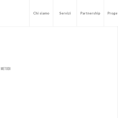
Chi siamo
Servizi
Partnership
Proget
E METODI