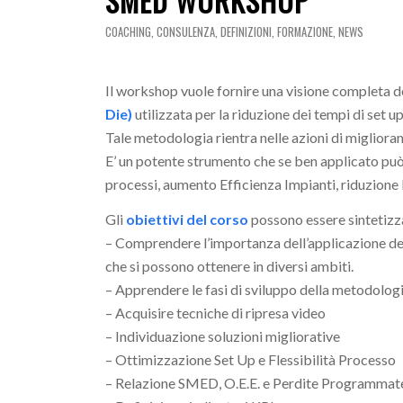
SMED WORKSHOP
COACHING
,
CONSULENZA
,
DEFINIZIONI
,
FORMAZIONE
,
NEWS
Il workshop vuole fornire una visione completa 
Die)
utilizzata per la riduzione dei tempi di set u
Tale metodologia rientra nelle azioni di miglior
E’ un potente strumento che se ben applicato può d
processi, aumento Efficienza Impianti, riduzione 
Gli
obiettivi del corso
possono essere sintetizza
– Comprendere l’importanza dell’applicazione de
che si possono ottenere in diversi ambiti.
– Apprendere le fasi di sviluppo della metodolog
– Acquisire tecniche di ripresa video
– Individuazione soluzioni migliorative
– Ottimizzazione Set Up e Flessibilità Processo
– Relazione SMED, O.E.E. e Perdite Programmat