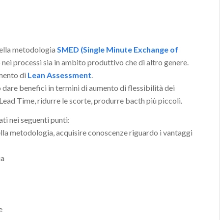
della metodologia
SMED (Single Minute Exchange of
p nei processi sia in ambito produttivo che di altro genere.
amento di
Lean Assessment
.
are benefici in termini di aumento di flessibilità dei
Lead Time, ridurre le scorte, produrre bacth più piccoli.
ti nei seguenti punti:
lla metodologia, acquisire conoscenze riguardo i vantaggi
ia
e