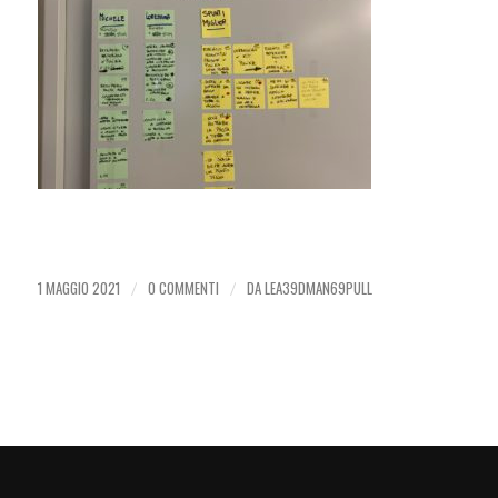
1 MAGGIO 2021
0 COMMENTI
DA
LEA39DMAN69PULL
/
/