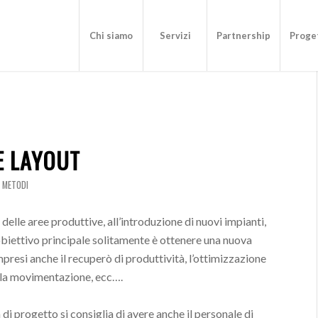
Chi siamo
Servizi
Partnership
Proget
E LAYOUT
E METODI
delle aree produttive, all’introduzione di nuovi impianti,
’obiettivo principale solitamente è ottenere una nuova
esi anche il recuperò di produttività, l’ottimizzazione
della movimentazione, ecc….
di progetto si consiglia di avere anche il personale di