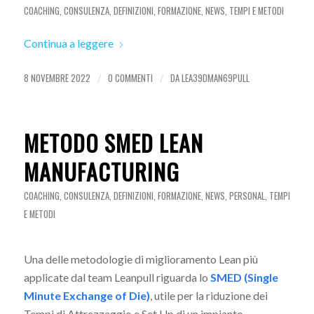
COACHING
,
CONSULENZA
,
DEFINIZIONI
,
FORMAZIONE
,
NEWS
,
TEMPI E METODI
Continua a leggere
8 NOVEMBRE 2022
0 COMMENTI
DA
LEA39DMAN69PULL
/
/
METODO SMED LEAN
MANUFACTURING
COACHING
,
CONSULENZA
,
DEFINIZIONI
,
FORMAZIONE
,
NEWS
,
PERSONAL
,
TEMPI
E METODI
Una delle metodologie di miglioramento Lean più
applicate dal team Leanpull riguarda lo
SMED (Single
Minute Exchange of Die)
, utile per la riduzione dei
Tempi di Attrezzaggio e Set Up di un impianto.