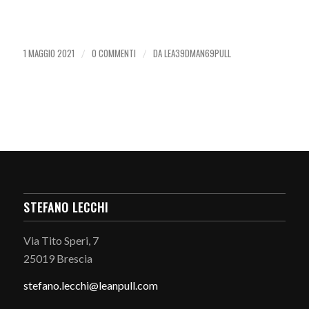
1 MAGGIO 2021
0 COMMENTI
DA
LEA39DMAN69PULL
/
/
STEFANO LECCHI
Via Tito Speri, 7
25019 Brescia
stefano.
lecchi@leanpull.com