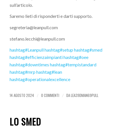
sull’articolo.
Saremo lieti di risponderti e darti supporto.
segreteria@leanpull.com
stefano.lecchi@leanpull.com
hashtag
#
Leanpull
hashtag
#
setup
hashtag
#
smed
hashtag
#
efficienzaimpianti
hashtag
#
oee
hashtag
#
downtimes
hashtag
#
tempistandard
hashtag
#
mrp
hashtag
#
lean
hashtag
#
operationalexcellence
14 AGOSTO 2024
0 COMMENTI
DA
LEA39DMAN69PULL
/
/
LO SMED