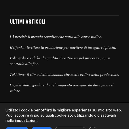
ULTIMI ARTICOLI
I 5 perché: il metodo semplice che porta alle cause radice.
Heijunka: livellare la produzione per smettere di inseguire i picchi.
Poka-yoke e Jidoka: la qualità si costruisce nel processo, non si
controlla alla fine.
Takt time: il ritmo della domanda che mette ordine nella produzione.
Gemba Walk: guidare il miglioramento partendo da dove nasce il
valore.
Utilizzo i cookie per offrirti la migliore esperienza sul mio sito web.
Puoi scoprire di più su quali cookie sto utilizzando o disattivarli
nelle
impostazioni
.
© Copyright - Leanpull - Inbound Marketing by
Maria Cristina Pizzato