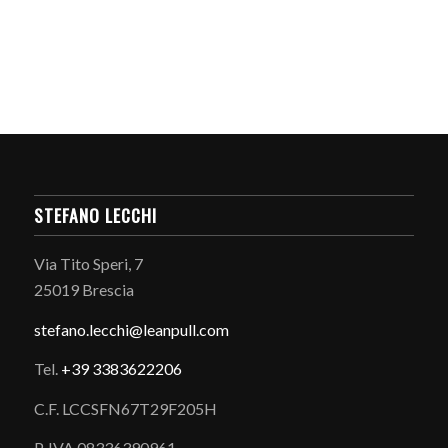
STEFANO LECCHI
Via Tito Speri, 7
25019 Brescia
stefano.
lecchi@leanpull.com
Tel.
+39 3383622206
C.F. LCCSFN67T29F205H
P. IVA 08336390961