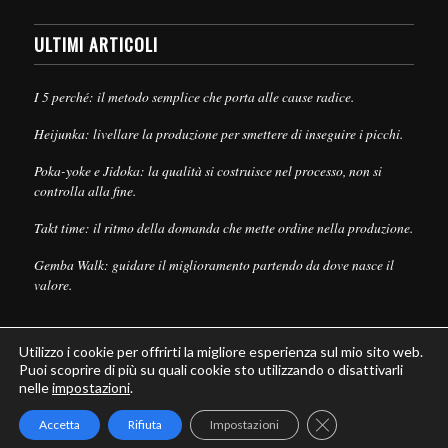
ULTIMI ARTICOLI
I 5 perché: il metodo semplice che porta alle cause radice.
Heijunka: livellare la produzione per smettere di inseguire i picchi.
Poka-yoke e Jidoka: la qualità si costruisce nel processo, non si
controlla alla fine.
Takt time: il ritmo della domanda che mette ordine nella produzione.
Gemba Walk: guidare il miglioramento partendo da dove nasce il
valore.
Utilizzo i cookie per offrirti la migliore esperienza sul mio sito web.
Puoi scoprire di più su quali cookie sto utilizzando o disattivarli
nelle
impostazioni
.
© Copyright - Leanpull - Inbound Marketing by
Maria Cristina Pizzato
Close GDPR Cookie
Accetta
Rifiuta
Impostazioni