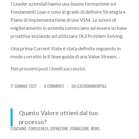
I Leader aziendali hanno una buona formazione sui
Fondamenti Lean e sono in grado di definire Strategia e
Piano di Implementazione di una VSM. Le azioni di
miglioramento in azienda cominciano ad essere su base
proattiva iniziando ad utilizzare l’A3 Problem Solving.
Una prima Current State è stata definita seguendo in
modo corretto le 8 linee guida di una Value Stream…
Nei prossimi post i livelli successivi.
17 GENNAIO 2021
0 COMMENTI
DA
LEA39DMAN69PULL
/
/
Quanto Valore ottieni dal tuo
processo?
COACHING
,
CONSULENZA
,
DEFINIZIONI
,
FORMAZIONE
,
NEWS