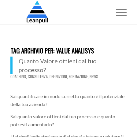
TAG ARCHIVIO PER:
VALUE ANALISYS
Quanto Valore ottieni dal tuo
processo?
COACHING
,
CONSULENZA
,
DEFINIZIONI
,
FORMAZIONE
,
NEWS
Sai quantificare in modo corretto quanto è il potenziale
della tua azienda?
Sai quanto valore ottieni dal tuo processo e quanto
potresti aumentarlo?
Hai degli indicatori periodici che ti aiutano a valutare il