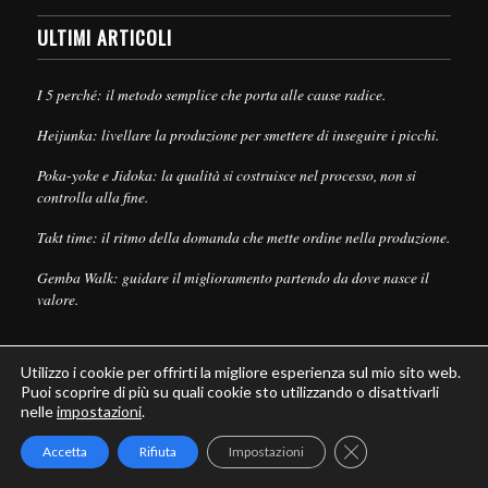
ULTIMI ARTICOLI
I 5 perché: il metodo semplice che porta alle cause radice.
Heijunka: livellare la produzione per smettere di inseguire i picchi.
Poka-yoke e Jidoka: la qualità si costruisce nel processo, non si
controlla alla fine.
Takt time: il ritmo della domanda che mette ordine nella produzione.
Gemba Walk: guidare il miglioramento partendo da dove nasce il
valore.
Utilizzo i cookie per offrirti la migliore esperienza sul mio sito web.
Puoi scoprire di più su quali cookie sto utilizzando o disattivarli
nelle
impostazioni
.
© Copyright - Leanpull - Inbound Marketing by
Maria Cristina Pizzato
Close GDPR Cookie
Accetta
Rifiuta
Impostazioni