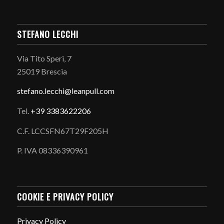
STEFANO LECCHI
Via Tito Speri, 7
25019 Brescia
stefano.
lecchi@leanpull.com
Tel.
+39 3383622206
C.F. LCCSFN67T29F205H
P. IVA 08336390961
COOKIE E PRIVACY POLICY
Privacy Policy