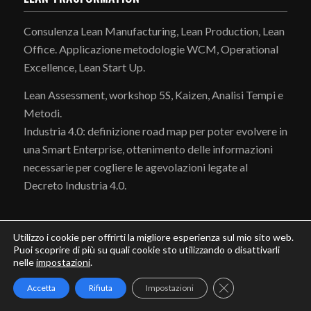
Consulenza Lean Manufacturing, Lean Production, Lean
Office. Applicazione metodologie WCM, Operational
Excellence, Lean Start Up.
Lean Assessment, workshop 5S, Kaizen, Analisi Tempi e
Metodi.
Industria 4.0: definizione road map per poter evolvere in
una Smart Enterprise, ottenimento delle informazioni
necessarie per cogliere le agevolazioni legate al
Decreto Industria 4.0.
Utilizzo i cookie per offrirti la migliore esperienza sul mio sito web.
Puoi scoprire di più su quali cookie sto utilizzando o disattivarli
nelle
impostazioni
.
SERVIZI
Close GDPR Cookie
Accetta
Rifiuta
Impostazioni