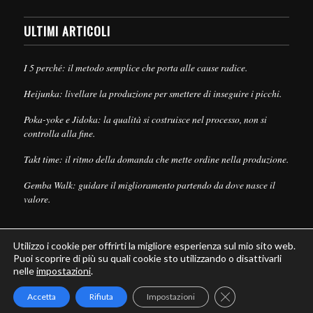
ULTIMI ARTICOLI
I 5 perché: il metodo semplice che porta alle cause radice.
Heijunka: livellare la produzione per smettere di inseguire i picchi.
Poka-yoke e Jidoka: la qualità si costruisce nel processo, non si
controlla alla fine.
Takt time: il ritmo della domanda che mette ordine nella produzione.
Gemba Walk: guidare il miglioramento partendo da dove nasce il
valore.
Utilizzo i cookie per offrirti la migliore esperienza sul mio sito web.
Puoi scoprire di più su quali cookie sto utilizzando o disattivarli
nelle
impostazioni
.
© Copyright - Leanpull - Inbound Marketing by
Maria Cristina Pizzato
Close GDPR Cookie
Accetta
Rifiuta
Impostazioni