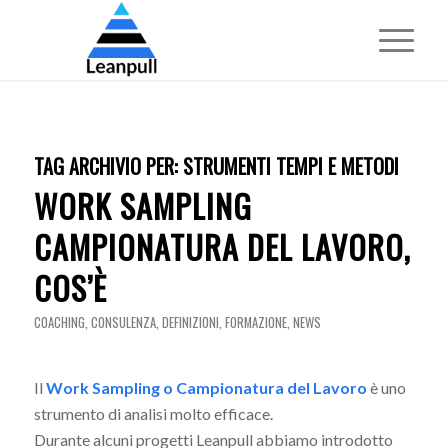
TAG ARCHIVIO PER:
STRUMENTI TEMPI E METODI
WORK SAMPLING
CAMPIONATURA DEL LAVORO,
COS’È
COACHING
,
CONSULENZA
,
DEFINIZIONI
,
FORMAZIONE
,
NEWS
Il
Work Sampling o Campionatura del Lavoro
è uno
strumento di analisi molto efficace.
Durante alcuni progetti Leanpull abbiamo introdotto