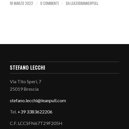
18 MARZO 2022
0 COMMENTI
DA
LEA39DMAN69PULL
/
/
STEFANO LECCHI
Via Tito Speri, 7
25019 Brescia
stefano.
lecchi@leanpull.com
Tel.
+39 3383622206
C.F. LCCSFN67T29F205H