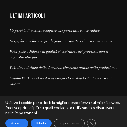
ULTIMI ARTICOLI
I 5 perché: il metodo semplice che porta alle cause radice.
Heijunka: livellare la produzione per smettere di inseguire i picchi.
Poka-yoke e Jidoka: la qualità si costruisce nel processo, non si
controlla alla fine.
Takt time: il ritmo della domanda che mette ordine nella produzione.
Gemba Walk: guidare il miglioramento partendo da dove nasce il
valore.
Utilizzo i cookie per offrirti la migliore esperienza sul mio sito web.
Puoi scoprire di più su quali cookie sto utilizzando o disattivarli
nelle
impostazioni
.
© Copyright - Leanpull - Inbound Marketing by
Maria Cristina Pizzato
Close GDPR Cookie
Accetta
Rifiuta
Impostazioni