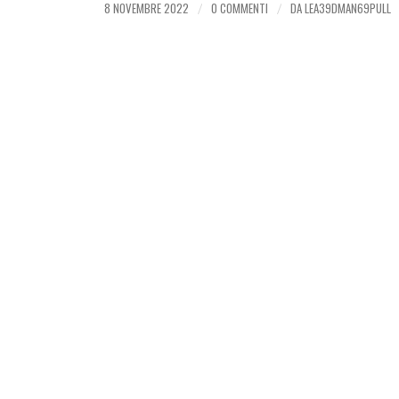
8 NOVEMBRE 2022
0 COMMENTI
DA
LEA39DMAN69PULL
/
/