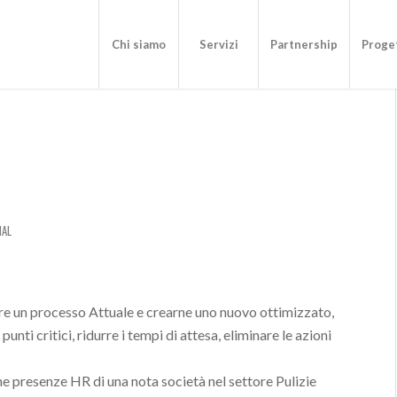
Chi siamo
Servizi
Partnership
Proget
NAL
are un processo Attuale e crearne uno nuovo ottimizzato,
nti critici, ridurre i tempi di attesa, eliminare le azioni
ne presenze HR di una nota società nel settore Pulizie