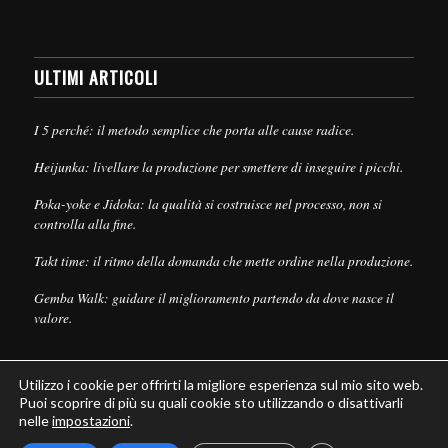
ULTIMI ARTICOLI
I 5 perché: il metodo semplice che porta alle cause radice.
Heijunka: livellare la produzione per smettere di inseguire i picchi.
Poka-yoke e Jidoka: la qualità si costruisce nel processo, non si
controlla alla fine.
Takt time: il ritmo della domanda che mette ordine nella produzione.
Gemba Walk: guidare il miglioramento partendo da dove nasce il
valore.
Utilizzo i cookie per offrirti la migliore esperienza sul mio sito web.
Puoi scoprire di più su quali cookie sto utilizzando o disattivarli
nelle
impostazioni
.
© Copyright - Leanpull - Inbound Marketing by
Maria Cristina Pizzato