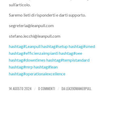
sull’articolo.
Saremo lieti di risponderti e darti supporto.
segreteria@leanpull.com
stefano.lecchi@leanpull.com
hashtag
#
Leanpull
hashtag
#
setup
hashtag
#
smed
hashtag
#
efficienzaimpianti
hashtag
#
oee
hashtag
#
downtimes
hashtag
#
tempistandard
hashtag
#
mrp
hashtag
#
lean
hashtag
#
operationalexcellence
14 AGOSTO 2024
0 COMMENTI
DA
LEA39DMAN69PULL
/
/