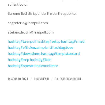
sull’articolo.
Saremo lieti di risponderti e darti supporto.
segreteria@leanpull.com
stefano.lecchi@leanpull.com
hashtag
#
Leanpull
hashtag
#
setup
hashtag
#
smed
hashtag
#
efficienzaimpianti
hashtag
#
oee
hashtag
#
downtimes
hashtag
#
tempistandard
hashtag
#
mrp
hashtag
#
lean
hashtag
#
operationalexcellence
14 AGOSTO 2024
0 COMMENTI
DA
LEA39DMAN69PULL
/
/