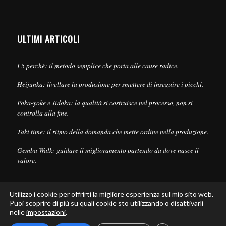
ULTIMI ARTICOLI
I 5 perché: il metodo semplice che porta alle cause radice.
Heijunka: livellare la produzione per smettere di inseguire i picchi.
Poka-yoke e Jidoka: la qualità si costruisce nel processo, non si
controlla alla fine.
Takt time: il ritmo della domanda che mette ordine nella produzione.
Gemba Walk: guidare il miglioramento partendo da dove nasce il
valore.
Utilizzo i cookie per offrirti la migliore esperienza sul mio sito web.
Puoi scoprire di più su quali cookie sto utilizzando o disattivarli
nelle
impostazioni
.
© Copyright - Leanpull - Inbound Marketing by
Maria Cristina Pizzato