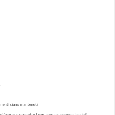
.
ramenti siano mantenuti
nificare un progetto Lean, spesso vengono lanciati