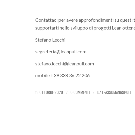
Contattaci per avere approfondimenti su questi te
supportarti nello sviluppo di progetti Lean ottene
Stefano Lecchi
segreteria@leanpull.com
stefano.lecchi@leanpull.com
mobile +39 338 36 22 206
18 OTTOBRE 2020
0 COMMENTI
DA
LEA39DMAN69PULL
/
/