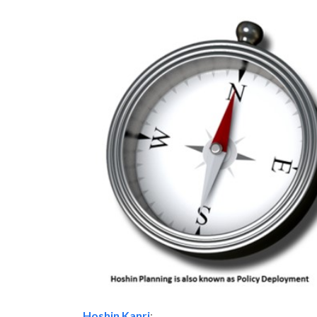
Hoshin Kanri
: