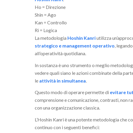
Ho = Direzione
Shin = Ago
Kan = Controllo
Ri = Logica
La metodologia
Hoshin Kanri
utilizza un’approc
strategico e management operativo
, legando
all’operatività quotidiana.
In sostanza è uno strumento o meglio metodologia
vedere quali siano le azioni combinate della parte
le
attività in simultanea
.
Questo modo di operare permette di
evitare tut
comprensione e comunicazione, contrasti, non rag
con una organizzazione classica.
L’Hoshin Kanri è una potente metodologia che con
continuo con i seguenti benefici: