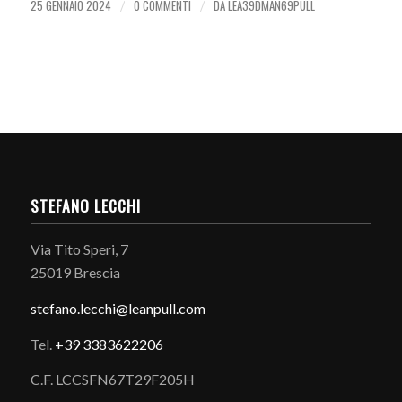
25 GENNAIO 2024
0 COMMENTI
DA
LEA39DMAN69PULL
/
/
STEFANO LECCHI
Via Tito Speri, 7
25019 Brescia
stefano.
lecchi@leanpull.com
Tel.
+39 3383622206
C.F. LCCSFN67T29F205H