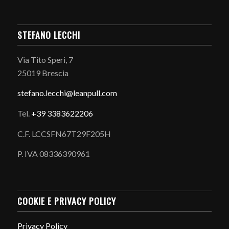
STEFANO LECCHI
Via Tito Speri, 7
25019 Brescia
stefano.
lecchi@leanpull.com
Tel.
+39 3383622206
C.F. LCCSFN67T29F205H
P. IVA 08336390961
COOKIE E PRIVACY POLICY
Privacy Policy