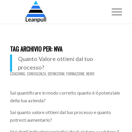
TAG ARCHIVIO PER:
NVA
Quanto Valore ottieni dal tuo
processo?
COACHING
,
CONSULENZA
,
DEFINIZIONI
,
FORMAZIONE
,
NEWS
Sai quantificare in modo corretto quanto è il potenziale
della tua azienda?
Sai quanto valore ottieni dal tuo processo e quanto
potresti aumentarlo?
Hai degli indicatori periodici che ti aiutano a valutare il