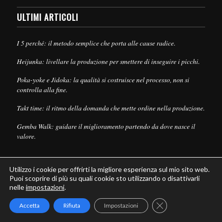
ULTIMI ARTICOLI
I 5 perché: il metodo semplice che porta alle cause radice.
Heijunka: livellare la produzione per smettere di inseguire i picchi.
Poka-yoke e Jidoka: la qualità si costruisce nel processo, non si
controlla alla fine.
Takt time: il ritmo della domanda che mette ordine nella produzione.
Gemba Walk: guidare il miglioramento partendo da dove nasce il
valore.
Utilizzo i cookie per offrirti la migliore esperienza sul mio sito web.
Puoi scoprire di più su quali cookie sto utilizzando o disattivarli
nelle
impostazioni
.
© Copyright - Leanpull - Inbound Marketing by
Maria Cristina Pizzato
Close GDPR Cookie
Accetta
Rifiuta
Impostazioni