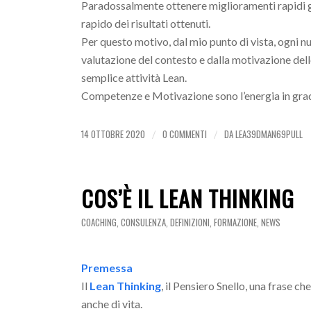
Paradossalmente ottenere miglioramenti rapidi g
rapido dei risultati ottenuti.
Per questo motivo, dal mio punto di vista, ogni n
valutazione del contesto e dalla motivazione del
semplice attività Lean.
Competenze e Motivazione sono l’energia in grado
14 OTTOBRE 2020
0 COMMENTI
DA
LEA39DMAN69PULL
/
/
COS’È IL LEAN THINKING
COACHING
,
CONSULENZA
,
DEFINIZIONI
,
FORMAZIONE
,
NEWS
Premessa
Il
Lean Thinking
, il Pensiero Snello, una frase c
anche di vita.