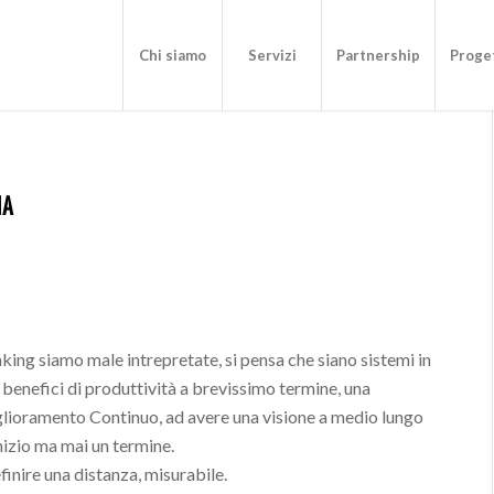
Chi siamo
Servizi
Partnership
Proget
IA
ing siamo male intrepretate, si pensa che siano sistemi in
benefici di produttività a brevissimo termine, una
iglioramento Continuo, ad avere una visione a medio lungo
izio ma mai un termine.
inire una distanza, misurabile.