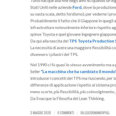
Tutto nacque alla fine degli anni 40 quando un in
Stati Uniti nelle aziende
Ford
, dove la produzion
su vasta scala, detto fordismo), per vederne i pro
Probabilmente il fatto che il Giappone in quegli
infrastrutture notevolmente inferiore rispetto agl
spinse Toyota e quel giovane ingegnere giapponese
Da qui alla nascita del
TPS Toyota Production
La necessità di avere una maggiore flessibilità con
divennero i pilastri del TPS.
Nel 1990 ci fù quasi lo stesso avvenimento ma a p
Seller
“La macchina che ha cambiato il mondo
introdusse i concetti del TPS ma riuscendo, per la 
differenze di applicazione rispetto al sistema pr
meno scorte, più flessibilità, più coinvolgimento,
Da lì nacque la Filosofia del Lean Thinking.
3 MAGGIO 2020
0 COMMENTI
DA
LEA39DMAN69PULL
/
/