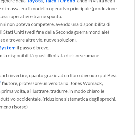
gegnere della
Toyota
,
Taichii Ohono
, andò in visita negli
e di massa era il modello operativo principale (produzione
cessi operativi e trarne spunto.
 anni non poteva competere, avendo una disponibilità di
i Stati Uniti (vedi fine della Seconda guerra mondiale)
 a trovare altre vie, nuove soluzioni.
 System
il passo è breve.
 la disponibilità quasi illimitata di risorse umane
arti invertire, quanto grazie ad un libro divenuto poi Best
”
l’autore, professore universitario, Jones Womack,
prima volta, a illustrare, tradurre, in modo chiaro le
oduttivo occidentale. (riduzione sistematica degli sprechi,
 meno risorse)