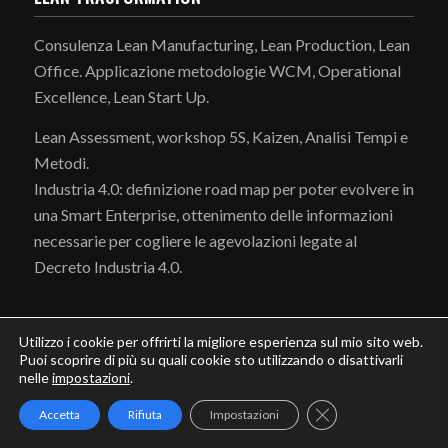
Consulenza Lean Manufacturing, Lean Production, Lean
Office. Applicazione metodologie WCM, Operational
Excellence, Lean Start Up.
Lean Assessment, workshop 5S, Kaizen, Analisi Tempi e
Metodi.
Industria 4.0: definizione road map per poter evolvere in
una Smart Enterprise, ottenimento delle informazioni
necessarie per cogliere le agevolazioni legate al
Decreto Industria 4.0.
Utilizzo i cookie per offrirti la migliore esperienza sul mio sito web.
Puoi scoprire di più su quali cookie sto utilizzando o disattivarli
nelle
impostazioni
.
SERVIZI
Close GDPR Cookie
Accetta
Rifiuta
Impostazioni