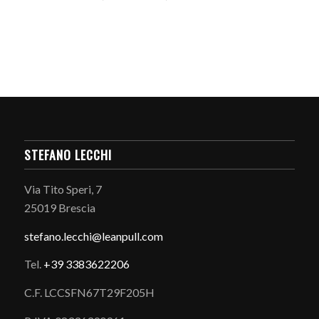
STEFANO LECCHI
Via Tito Speri, 7
25019 Brescia
stefano.
lecchi@leanpull.com
Tel.
+39 3383622206
C.F. LCCSFN67T29F205H