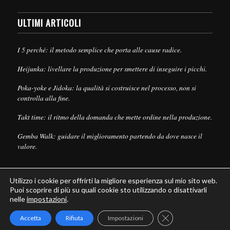
ULTIMI ARTICOLI
I 5 perché: il metodo semplice che porta alle cause radice.
Heijunka: livellare la produzione per smettere di inseguire i picchi.
Poka-yoke e Jidoka: la qualità si costruisce nel processo, non si
controlla alla fine.
Takt time: il ritmo della domanda che mette ordine nella produzione.
Gemba Walk: guidare il miglioramento partendo da dove nasce il
valore.
Utilizzo i cookie per offrirti la migliore esperienza sul mio sito web.
Puoi scoprire di più su quali cookie sto utilizzando o disattivarli
nelle
impostazioni
.
© Copyright - Leanpull - Inbound Marketing by
Maria Cristina Pizzato
Close GDPR Cookie
Accetta
Rifiuta
Impostazioni