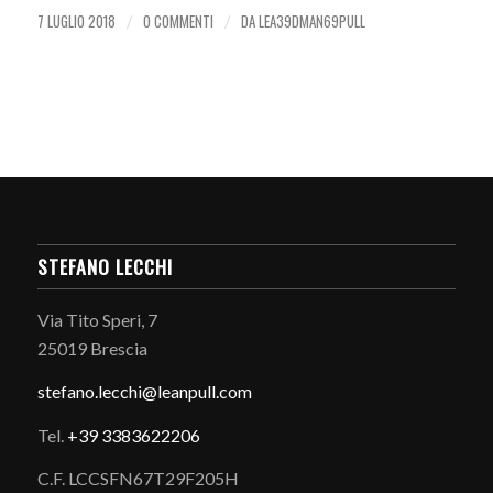
7 LUGLIO 2018
0 COMMENTI
DA
LEA39DMAN69PULL
/
/
STEFANO LECCHI
Via Tito Speri, 7
25019 Brescia
stefano.
lecchi@leanpull.com
Tel.
+39 3383622206
C.F. LCCSFN67T29F205H