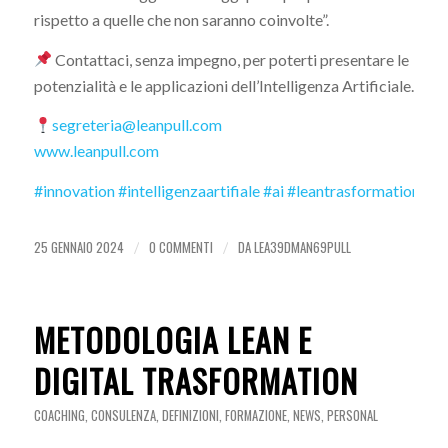
rispetto a quelle che non saranno coinvolte”.
Contattaci, senza impegno, per poterti presentare le
potenzialità e le applicazioni dell’Intelligenza Artificiale.
segreteria@leanpull.com
www.leanpull.com
#innovation
#intelligenzaartifiale
#ai
#leantrasformation
#le
25 GENNAIO 2024
0 COMMENTI
DA
LEA39DMAN69PULL
/
/
METODOLOGIA LEAN E
DIGITAL TRASFORMATION
COACHING
,
CONSULENZA
,
DEFINIZIONI
,
FORMAZIONE
,
NEWS
,
PERSONAL