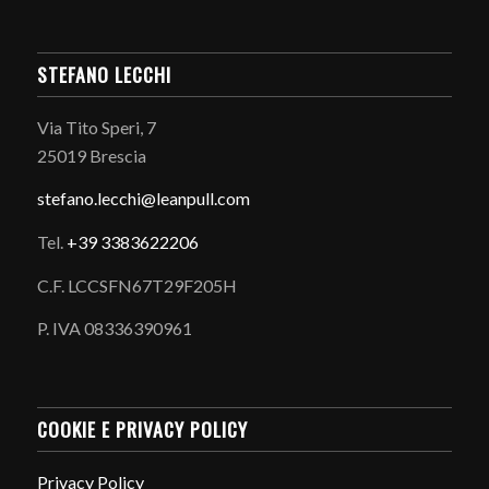
STEFANO LECCHI
Via Tito Speri, 7
25019 Brescia
stefano.
lecchi@leanpull.com
Tel.
+39 3383622206
C.F. LCCSFN67T29F205H
P. IVA 08336390961
COOKIE E PRIVACY POLICY
Privacy Policy