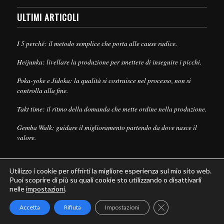
ULTIMI ARTICOLI
I 5 perché: il metodo semplice che porta alle cause radice.
Heijunka: livellare la produzione per smettere di inseguire i picchi.
Poka-yoke e Jidoka: la qualità si costruisce nel processo, non si
controlla alla fine.
Takt time: il ritmo della domanda che mette ordine nella produzione.
Gemba Walk: guidare il miglioramento partendo da dove nasce il
valore.
Utilizzo i cookie per offrirti la migliore esperienza sul mio sito web.
Puoi scoprire di più su quali cookie sto utilizzando o disattivarli
nelle
impostazioni
.
© Copyright - Leanpull - Inbound Marketing by
Maria Cristina Pizzato
Close GDPR Cookie
Accetta
Rifiuta
Impostazioni