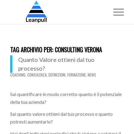
TAG ARCHIVIO PER:
CONSULTING VERONA
Quanto Valore ottieni dal tuo
processo?
COACHING
,
CONSULENZA
,
DEFINIZIONI
,
FORMAZIONE
,
NEWS
Sai quantificare in modo corretto quanto è il potenziale
della tua azienda?
Sai quanto valore ottieni dal tuo processo e quanto
potresti aumentarlo?
Hai degli indicatori periodici che ti aiutano a valutare il