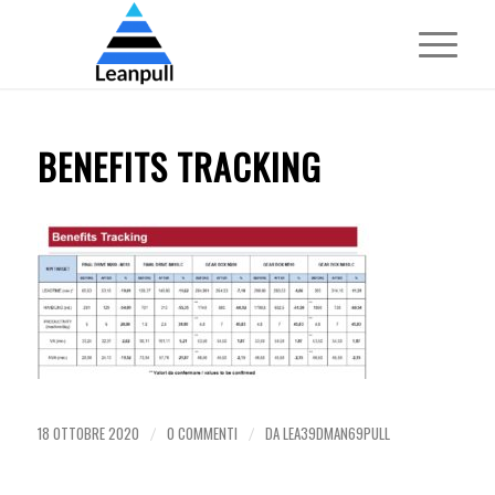
BENEFITS TRACKING
18 OTTOBRE 2020
0 COMMENTI
DA
LEA39DMAN69PULL
/
/