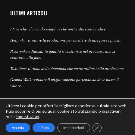
ULTIMI ARTICOLI
I 5 perché: il metodo semplice che porta alle cause radice.
Heijunka: livellare la produzione per smettere di inseguire i picchi.
Poka-yoke e Jidoka: la qualità si costruisce nel processo, non si
controlla alla fine.
Takt time: il ritmo della domanda che mette ordine nella produzione.
Gemba Walk: guidare il miglioramento partendo da dove nasce il
valore.
Utilizzo i cookie per offrirti la migliore esperienza sul mio sito web.
Puoi scoprire di più su quali cookie sto utilizzando o disattivarli
nelle
impostazioni
.
© Copyright - Leanpull - Inbound Marketing by
Maria Cristina Pizzato
Close GDPR Cookie
Accetta
Rifiuta
Impostazioni