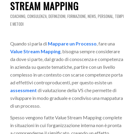
STREAM MAPPING
COACHING
,
CONSULENZA
,
DEFINIZIONI
,
FORMAZIONE
,
NEWS
,
PERSONAL
,
TEMPI
E METODI
Quando si parla di
Mappare un Processo
, fare una
Value Stream Mapping
, bisogna sempre considerare
da dove si parte, dal grado di conoscenza e competenza
in azienda su queste tematiche, partire con un livello
complesso in un contesto con scarse competenze porta
ad effettivi controproducenti, per questo esiste un
assessment
di valutazione della VS che permette di
sviluppare in modo graduale e condiviso una mappatura
di un processo.
Spesso vengono fatte Value Stream Mapping complete
in situazioni in cui l’organizzazione interna non è pronta
a comprenderne il significato, creando un effetto