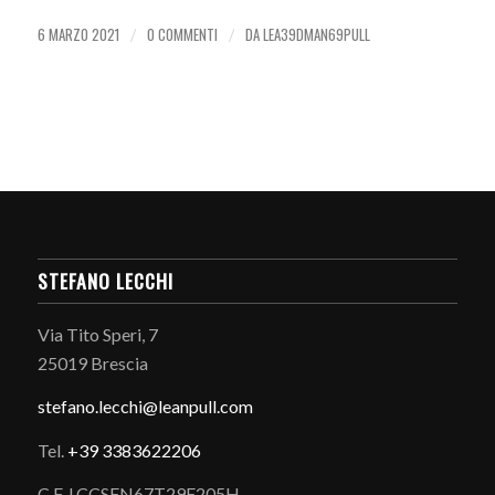
6 MARZO 2021
0 COMMENTI
DA
LEA39DMAN69PULL
/
/
STEFANO LECCHI
Via Tito Speri, 7
25019 Brescia
stefano.
lecchi@leanpull.com
Tel.
+39 3383622206
C.F. LCCSFN67T29F205H