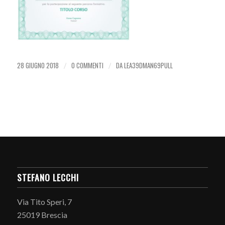
28 GIUGNO 2018
0 COMMENTI
DA
LEA39DMAN69PULL
/
/
STEFANO LECCHI
Via Tito Speri, 7
25019 Brescia