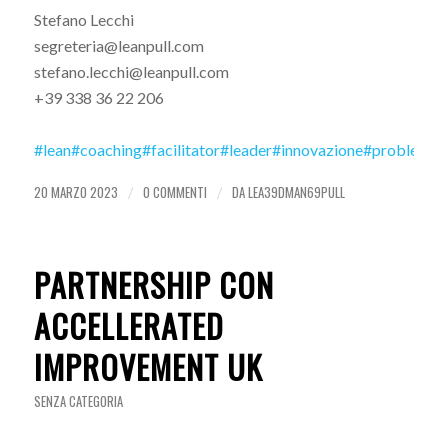
Stefano Lecchi
segreteria@leanpull.com
stefano.lecchi@leanpull.com
+39 338 36 22 206
#lean
#coaching
#facilitator
#leader
#innovazione
#problemso
20 MARZO 2023
0 COMMENTI
DA
LEA39DMAN69PULL
/
/
PARTNERSHIP CON
ACCELLERATED
IMPROVEMENT UK
SENZA CATEGORIA