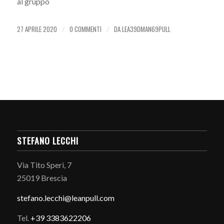
al gruppo
27 APRILE 2020
0 COMMENTI
DA
LEA39DMAN69PULL
/
/
STEFANO LECCHI
Via Tito Speri, 7
25019 Brescia
stefano.
lecchi@leanpull.com
Tel.
+39 3383622206