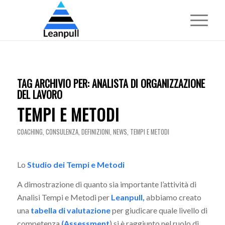
TAG ARCHIVIO PER:
ANALISTA DI ORGANIZZAZIONE
DEL LAVORO
TEMPI E METODI
COACHING
,
CONSULENZA
,
DEFINIZIONI
,
NEWS
,
TEMPI E METODI
Lo
Studio dei Tempi e Metodi
A dimostrazione di quanto sia importante l’attività di
Analisi Tempi e Metodi per
Leanpull,
abbiamo creato
una
tabella di valutazione
per giudicare quale livello di
competenza
(Assessment
) si è raggiunto nel ruolo di