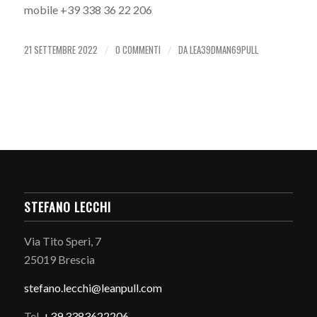
mobile +39 338 36 22 206
21 SETTEMBRE 2022
0 COMMENTI
DA
LEA39DMAN69PULL
/
/
STEFANO LECCHI
Via Tito Speri, 7
25019 Brescia
stefano.
lecchi@leanpull.com
Tel.
+39 3383622206