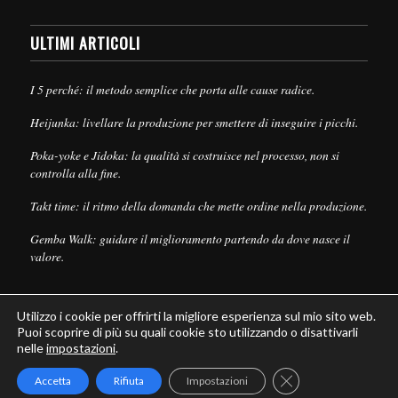
ULTIMI ARTICOLI
I 5 perché: il metodo semplice che porta alle cause radice.
Heijunka: livellare la produzione per smettere di inseguire i picchi.
Poka-yoke e Jidoka: la qualità si costruisce nel processo, non si
controlla alla fine.
Takt time: il ritmo della domanda che mette ordine nella produzione.
Gemba Walk: guidare il miglioramento partendo da dove nasce il
valore.
Utilizzo i cookie per offrirti la migliore esperienza sul mio sito web.
Puoi scoprire di più su quali cookie sto utilizzando o disattivarli
nelle
impostazioni
.
© Copyright - Leanpull - Inbound Marketing by
Maria Cristina Pizzato
Close GDPR Cookie
Accetta
Rifiuta
Impostazioni