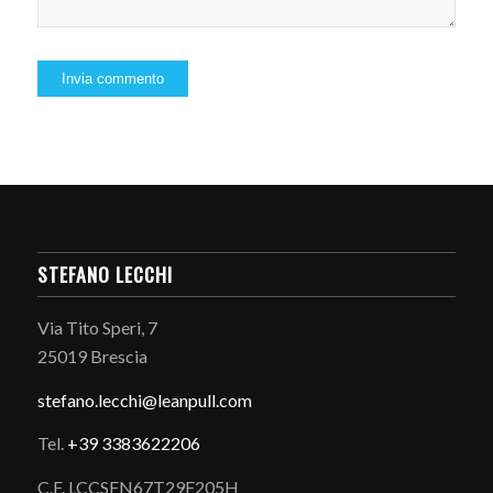
STEFANO LECCHI
Via Tito Speri, 7
25019 Brescia
stefano.
lecchi@leanpull.com
Tel.
+39 3383622206
C.F. LCCSFN67T29F205H