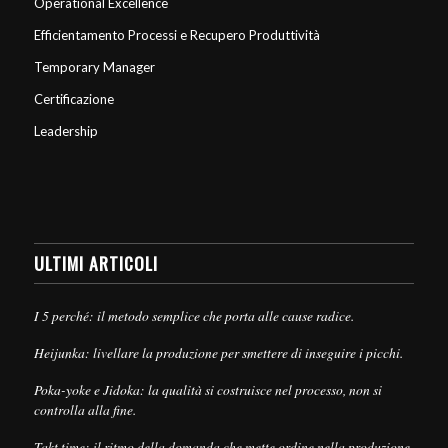
Operational Excellence
Efficientamento Processi e Recupero Produttività
Temporary Manager
Certificazione
Leadership
ULTIMI ARTICOLI
I 5 perché: il metodo semplice che porta alle cause radice.
Heijunka: livellare la produzione per smettere di inseguire i picchi.
Poka-yoke e Jidoka: la qualità si costruisce nel processo, non si
controlla alla fine.
Takt time: il ritmo della domanda che mette ordine nella produzione.